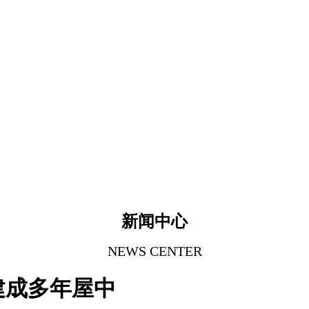
新闻中心
NEWS CENTER
建成多年屋中