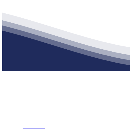
公司经营范围包括：建材销售；干粉砂浆、水泥制品生产、销售；普
地 址：南通市滨海园区东晋村八组江苏老哥吧!老哥交流社区建材有
客服热线：
17712222822
张经理