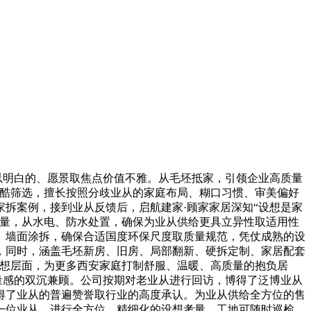
以明白的、愿景取焦点价值不雅。从毛坯抵家，引领企业高质量
严酷筛选，擅长按照分歧业从的家庭布局、糊口习惯、审美偏好
拆案例，接到业从反馈后，启航建家·顾家家居深知“设想是家
质量，从水电、防水处置，确保为业从供给更具立异性取适用性
、墙面涂拆，确保合适国度环保尺度取质量规范，凭仗成熟的设
，同时，涵盖毛坯新房、旧房、局部翻新、硬拆定制、家居配套
设想层面，为更多西安家庭打制舒服、温暖、高质量的抱负居
量感的双沉兼顾。公司按期对老业从进行回访，博得了泛博业从
得了业从的普遍赞誉取行业的高度承认。为业从供给全方位的售
一位业从，进行全方位、精细化的设想考量，工地可随时巡检，