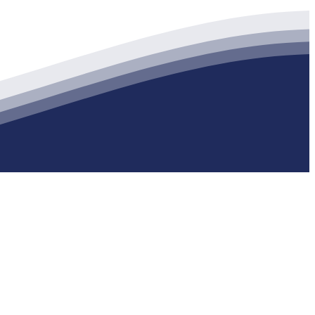
生产各种强度等级的商品（预拌）混凝土和干粉（混）砂浆，混凝土年